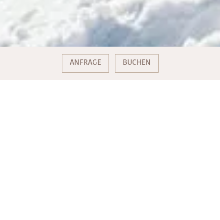
ANFRAGE
BUCHEN
SKIURLAUB IM SALZKAMMERGUT
Wer
Winterurlaub im Salzkammergut
macht, hat zu den
besten Skigebieten nicht weit.
Postalm Strobl am Wolfgangsee
Das gut überschaubare Skigebiet der Postalm-Arena am
Wolfgangsee liegt auf einem idyllischen Hochplateau, von
dem aus sternförmig sieben Liftanlagen alle Freunde des
Skisports auf die Hänge befördern. Auf 20 wunderschönen
Pistenkilometern kommen Anfänger wie Profis auf ihre