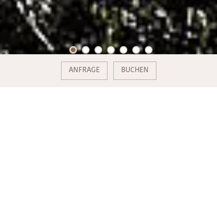
ANFRAGE
BUCHEN
PLATZREIFE - TURNIERREIFE -
HANDICAP KURSE
Von der ersten Annäherung an den Golfsport
bis zur Teilnahme an offiziellen Turnieren –
das Hotel Mondsee Eichingerbauer****s
in Kombination mit
https://www.golfrebell.com/angebote.html
Ihr
Premium-Adresse für maßgeschneiderte