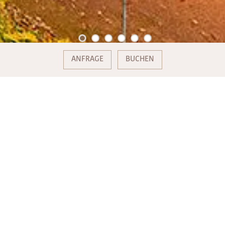
ANFRAGE
BUCHEN
IHR TENNISHOTEL IN ÖSTERREICH
MIT HALLE
Tennis hat nichts von seiner Faszination eingebüßt. Es kommt
auf die Mischung aus Ballgefühl, Körperbeherrschung und
Taktik an. Perfekt gepflegte Tennisplätze garantieren Ihnen
die besten Voraussetzungen dafür. Das Hotel Eichingerbauer
ist
das ideale Tennishotel in Österreich
, das diese
Voraussetzungen mit erstklassigen Tennisanlagen und einer
wunderschönen Umgebung kombiniert.