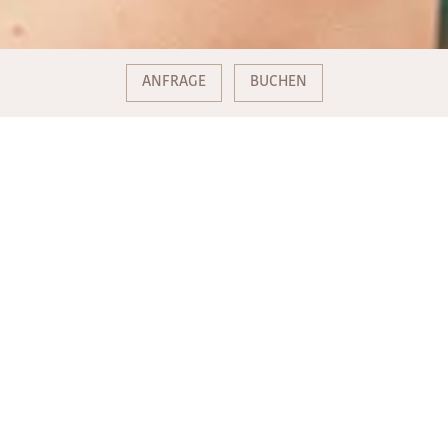
ANFRAGE
BUCHEN
TENNIS INTENSIV GRUPPEN KURS
AB 3 PERSONEN
Buchbar
Ganzjährig außer über Silvester
Gruppentraining 3-5 Personen
5 x 90 min. Tennis Gruppen Training
Den fertigen Trainingsplan erhalten Sie eine Woche vor
Anreise
2 Übernachtungen in der gebuchten Kategorie
Vielfältiges Buffet am Morgen, Betreuung durch
Frühstückskoch